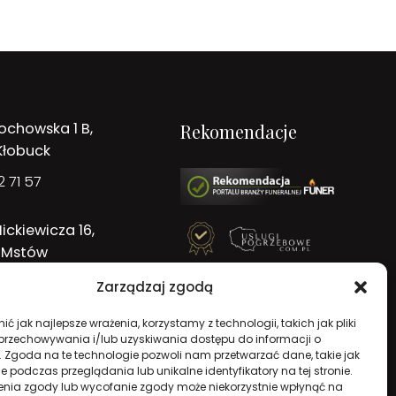
ochowska 1 B,
Rekomendacje
Kłobuck
 71 57
ickiewicza 16,
 Mstów
 71 57
Zarządzaj zgodą
ć jak najlepsze wrażenia, korzystamy z technologii, takich jak pliki
 przechowywania i/lub uzyskiwania dostępu do informacji o
. Zgoda na te technologie pozwoli nam przetwarzać dane, takie jak
 podczas przeglądania lub unikalne identyfikatory na tej stronie.
enia zgody lub wycofanie zgody może niekorzystnie wpłynąć na