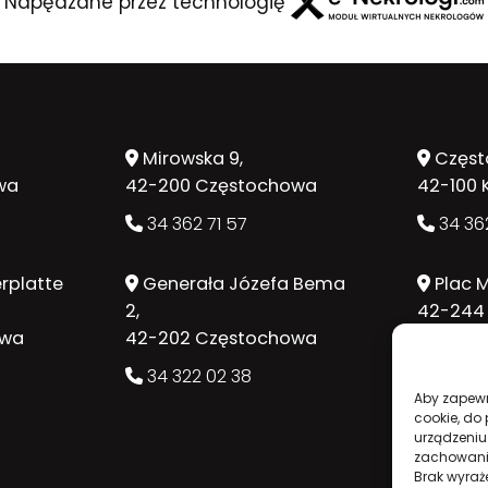
Napędzane przez technologię
Mirowska 9,
Częst
wa
42-200 Częstochowa
42-100 
34 362 71 57
34 362
rplatte
Generała Józefa Bema
Plac M
2,
42-244
owa
42-202 Częstochowa
34 362
34 322 02 38
Aby zapewni
cookie, do
urządzeniu
zachowanie
Brak wyraż