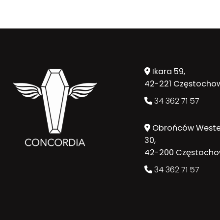
Ikara 59,
42-221 Częstocho
34 362 71 57
Obrońców Weste
30,
42-200 Częstoch
34 362 71 57