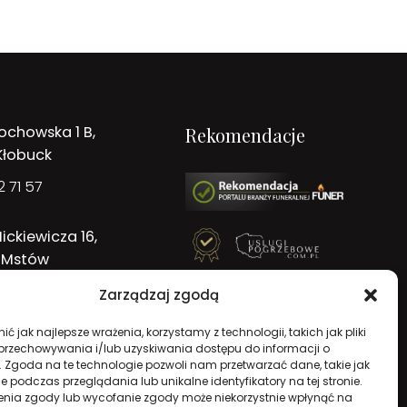
ochowska 1 B,
Rekomendacje
Kłobuck
 71 57
ickiewicza 16,
 Mstów
 71 57
Zarządzaj zgodą
ć jak najlepsze wrażenia, korzystamy z technologii, takich jak pliki
 przechowywania i/lub uzyskiwania dostępu do informacji o
. Zgoda na te technologie pozwoli nam przetwarzać dane, takie jak
 podczas przeglądania lub unikalne identyfikatory na tej stronie.
enia zgody lub wycofanie zgody może niekorzystnie wpłynąć na