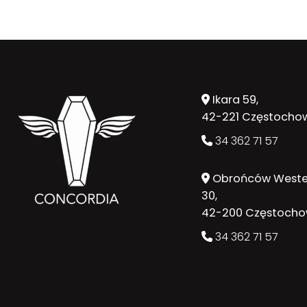
Ikara 59,
42-221 Częstocho
34 362 71 57
Obrońców Weste
30,
42-200 Częstoch
34 362 71 57