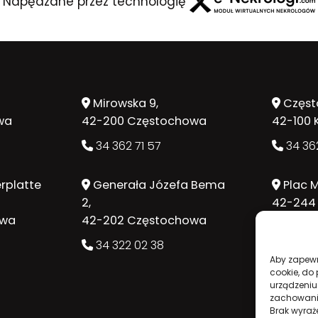
Napędzane przez technologię
Mirowska 9,
Częst
wa
42-200 Częstochowa
42-100 
34 362 71 57
34 362
rplatte
Generała Józefa Bema
Plac M
2,
42-244
owa
42-202 Częstochowa
34 362
34 322 02 38
Aby zapewni
cookie, do
urządzeniu
zachowanie
Brak wyraż