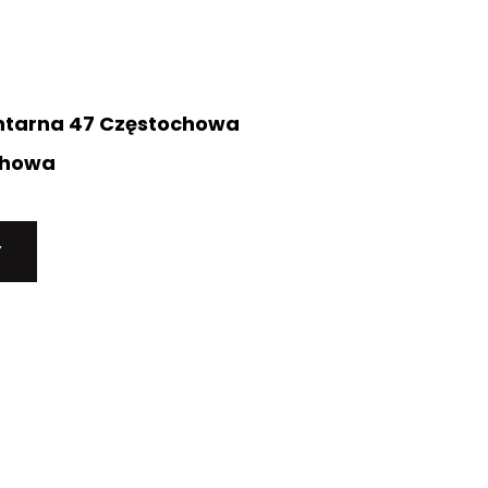
ntarna 47 Częstochowa
chowa
Y