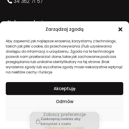
34 362 71 57
Rekomendacje
Zarządzaj zgodą
Aby zapewnić jak najlepsze wrażenia, korzystamy z technologii,
takich jak pliki cookie, do przechowywania i/lub uzyskiwania
dostępu do informacji o urządzeniu. Zgoda na te technologie
pozwoli nam przetwarzać dane, takie jak zachowanie podczas
przeglądania lub unikalne identyfikatory na tej stronie. Brak
wyrażenia zgody lub wycofanie zgody może niekorzystnie wpłynąć
na niektóre cechy i funkcje.
Akceptuję
2026 © Zakład Pogrzebowy Concordia. Wszelkie
Odmów
Opinie
prawa zastrzeżone. Realizacja:
Zobacz preferencje
Zaakceptuj cookies aby
korzystać z czatu
Polityka plików cookies