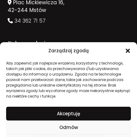
Plac Mickiewicza 16,
42-244 Mstów
34 362 71 57
Rekomendacje
Zarządzaj zgodą
Aby zapewnić jak najlepsze wrażenia, korzystamy z technologii,
takich jak pliki cookie, do przechowywania i/lub uzyskiwania
dostępu do informacji o urządzeniu. Zgoda na te technologie
pozwoli nam przetwarzać dane, takie jak zachowanie podczas
przeglądania lub unikalne identyfikatory na tej stronie. Brak
wyrażenia zgody lub wycofanie zgody może niekorzystnie wpłynąć
na niektóre cechy i funkcje.
Akceptuję
2026 © Zakład Pogrzebowy Concordia. Wszelkie
Odmów
Opinie
prawa zastrzeżone. Realizacja: