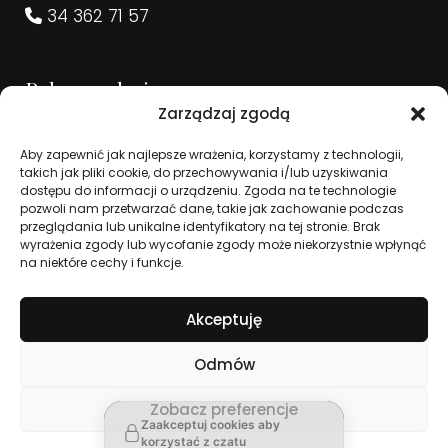
34 362 71 57
Rekomendacje
Zarządzaj zgodą
Aby zapewnić jak najlepsze wrażenia, korzystamy z technologii,
takich jak pliki cookie, do przechowywania i/lub uzyskiwania
dostępu do informacji o urządzeniu. Zgoda na te technologie
pozwoli nam przetwarzać dane, takie jak zachowanie podczas
przeglądania lub unikalne identyfikatory na tej stronie. Brak
wyrażenia zgody lub wycofanie zgody może niekorzystnie wpłynąć
na niektóre cechy i funkcje.
Akceptuję
2026 © Zakład Pogrzebowy Concordia. Wszelkie
Odmów
Opinie
prawa zastrzeżone. Realizacja:
Zobacz preferencje
Zaakceptuj cookies aby
korzystać z czatu