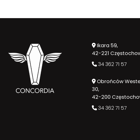
Ikara 59,
42-221 Częstocho
34 362 71 57
Obrońców Weste
30,
42-200 Częstoch
34 362 71 57