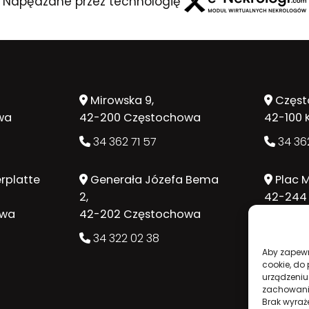
Napędzane przez technologię
Mirowska 9,
Częst
wa
42-200 Częstochowa
42-100 
34 362 71 57
34 362
rplatte
Generała Józefa Bema
Plac M
2,
42-244
owa
42-202 Częstochowa
34 362
34 322 02 38
Aby zapewni
cookie, do
urządzeniu
zachowanie
Brak wyraż