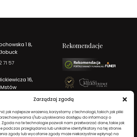
ochowska 1 B,
Rekomendacje
Kłobuck
 71 57
ickiewicza 16,
 Mstów
 71 57
Zarządzaj zgodą
ć jak najlepsze wrażenia, korzystamy z technologii, takich jak pliki
 przechowywania i/lub uzyskiwania dostępu do informacji o
. Zgoda na te technologie pozwoli nam przetwarzać dane, takie jak
 podczas przeglądania lub unikalne identyfikatory na tej stronie.
enia zgody lub wycofanie zgody może niekorzystnie wpłynąć na